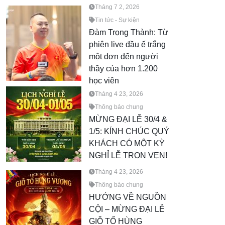
Tháng 7 2, 2026
Tin tức - Sự kiện
Đàm Trọng Thành: Từ
phiên live đầu ế trắng
một đơn đến người
thầy của hơn 1.200
học viên
Tháng 4 23, 2026
Thông báo chung
MỪNG ĐẠI LỄ 30/4 &
1/5: KÍNH CHÚC QUÝ
KHÁCH CÓ MỘT KỲ
NGHỈ LỄ TRỌN VẸN!
Tháng 4 23, 2026
Thông báo chung
HƯỚNG VỀ NGUỒN
CỘI – MỪNG ĐẠI LỄ
GIỖ TỔ HÙNG