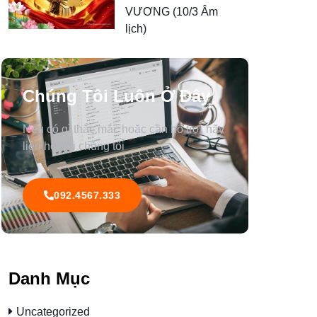
VƯƠNG (10/3 Âm
lịch)
Chúng Tôi Luôn Ở Đây
Nếu có gì thắc mắc hoặc cần hỗ trợ, hãy
liên hệ với chúng tôi
092.4567.333
Danh Mục
Uncategorized