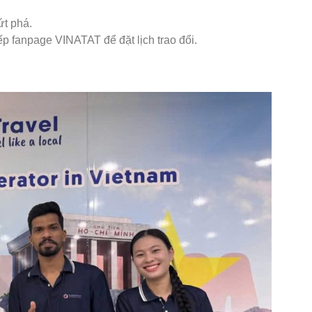
t phá.
p fanpage VINATAT để đặt lịch trao đổi.