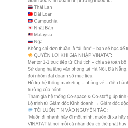
Giám đốc Kinh doanh thị trường inbound:
Thái Lan
Đài Loan
Campuchia
Nhật Bản
Malaysia
Nga
Không chỉ đơn thuần là “đi làm” – bạn sẽ học để 
QUYỀN LỢI KHI GIA NHẬP VINATAT:
Mentor 1-1 trực tiếp từ Chủ tịch – chia sẻ toàn bộ
Sử dụng hạ tầng văn phòng tại Hà Nội, Đà Nẵng,
đội nhóm đạt doanh số mục tiêu.
Hỗ trợ hệ thống marketing – phòng vé – điều hành 
trường của mình.
Tham gia hệ thống Co-space & Co-staff giúp tinh 
Lộ trình từ Giám đốc Kinh doanh → Giám đốc độc
TÔI LUÔN TIN VÀO NGUYÊN TẮC:
“Muốn đi nhanh hãy đi một mình, muốn đi xa hãy 
VINATAT là nơi mỗi cá nhân đều có thể phát huy 