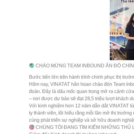
CHÀO MỪNG TEAM INBOUND ẤN ĐỘ CHÍN
Bước tiến lớn trên hành trình chinh phục thị trườn
Hôm nay, VINATAT hân hoan chào đón Team Inbou
đoàn. Đây là dấu mốc quan trọng mở ra cánh cửa k
– nơi được dự báo sẽ đạt 28,5 triệu lượt khách 
Với kinh nghiệm hơn 12 năm dẫn dắt VINATAT từ 
ty thành viên, tôi hiểu rằng mỗi lần mở thị trườ
cùng phát triển sự nghiệp và sở hữu doanh nghiệ
CHÚNG TÔI ĐANG TÌM KIẾM NHỮNG THỦ L