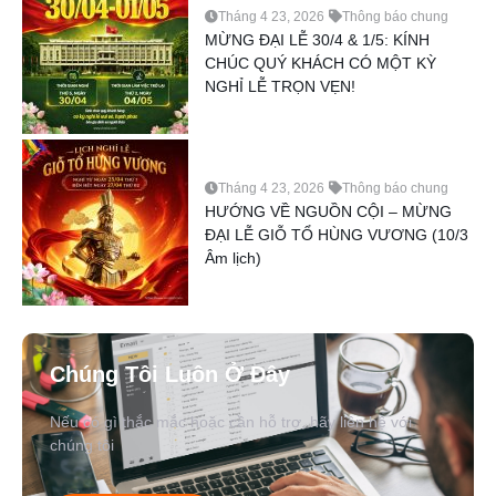
Tháng 4 23, 2026
Thông báo chung
MỪNG ĐẠI LỄ 30/4 & 1/5: KÍNH
CHÚC QUÝ KHÁCH CÓ MỘT KỲ
NGHỈ LỄ TRỌN VẸN!
Tháng 4 23, 2026
Thông báo chung
HƯỚNG VỀ NGUỒN CỘI – MỪNG
ĐẠI LỄ GIỖ TỔ HÙNG VƯƠNG (10/3
Âm lịch)
Chúng Tôi Luôn Ở Đây
Nếu có gì thắc mắc hoặc cần hỗ trợ, hãy liên hệ với
chúng tôi