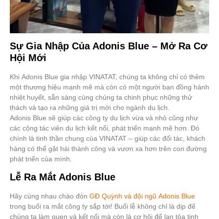
Sự Gia Nhập Của Adonis Blue – Mở Ra Cơ
Hội Mới
Khi Adonis Blue gia nhập VINATAT, chúng ta không chỉ có thêm
một thương hiệu mạnh mẽ mà còn có một người bạn đồng hành
nhiệt huyết, sẵn sàng cùng chúng ta chinh phục những thử
thách và tạo ra những giá trị mới cho ngành du lịch.
Adonis Blue sẽ giúp các công ty du lịch vừa và nhỏ cũng như
các cộng tác viên du lịch kết nối, phát triển mạnh mẽ hơn. Đó
chính là tinh thần chung của VINATAT – giúp các đối tác, khách
hàng có thể gặt hái thành công và vươn xa hơn trên con đường
phát triển của mình.
Lễ Ra Mắt Adonis Blue
Hãy cùng nhau chào đón
GĐ Quỳnh và đội ngũ Adonis Blue
trong buổi ra mắt công ty sắp tới! Buổi lễ không chỉ là dịp để
chúng ta làm quen và kết nối mà còn là cơ hội để lan tỏa tinh