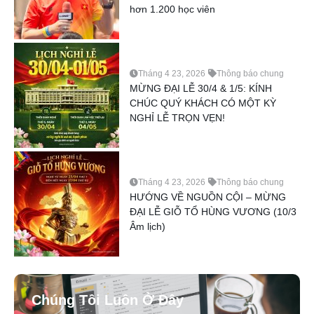
hơn 1.200 học viên
Tháng 4 23, 2026
Thông báo chung
MỪNG ĐẠI LỄ 30/4 & 1/5: KÍNH
CHÚC QUÝ KHÁCH CÓ MỘT KỲ
NGHỈ LỄ TRỌN VẸN!
Tháng 4 23, 2026
Thông báo chung
HƯỚNG VỀ NGUỒN CỘI – MỪNG
ĐẠI LỄ GIỖ TỔ HÙNG VƯƠNG (10/3
Âm lịch)
Chúng Tôi Luôn Ở Đây